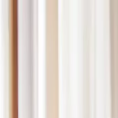
A-
A+
Aposentadoria
Seu Direito
Política
Negócios
Bem-estar
Lazer