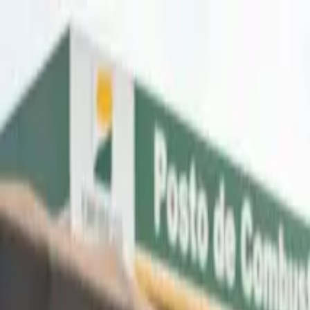
A-
A+
Aposentadoria
Seu Direito
Política
Negócios
Bem-estar
Lazer