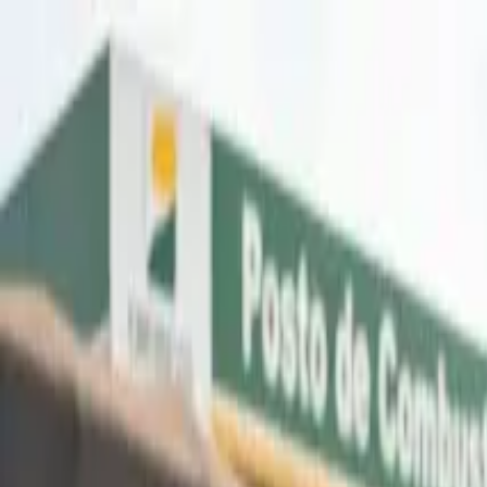
A-
A+
Aposentadoria
Seu Direito
Política
Negócios
Bem-estar
Lazer