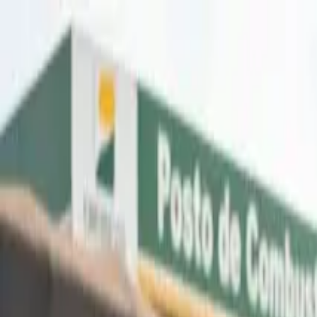
A-
A+
Aposentadoria
Seu Direito
Política
Negócios
Bem-estar
Lazer