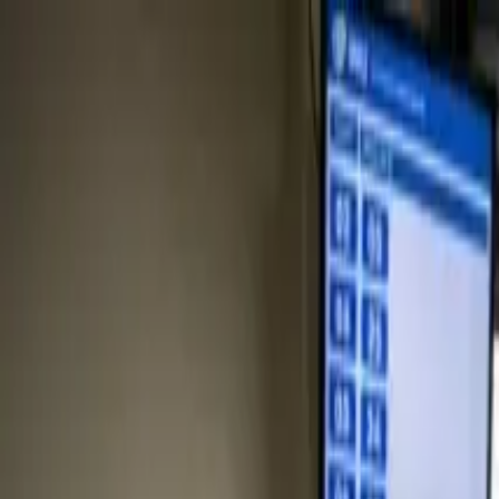
A-
A+
Aposentadoria
Seu Direito
Política
Negócios
Bem-estar
Lazer