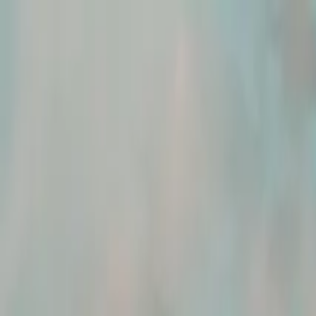
A-
A+
Aposentadoria
Seu Direito
Política
Negócios
Bem-estar
Lazer