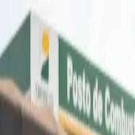
A-
A+
Aposentadoria
Seu Direito
Política
Negócios
Bem-estar
Lazer