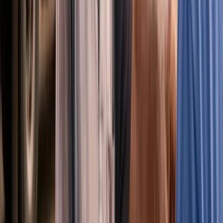
depende de diversos fatores.
Existe alguma maneira de se aposentar,
antes mesmo da idade mínima?
Sim! Existem algumas situações que permitem uma
aposentadoria antes da idade mínima exigida. Por
exemplo, a aposentadoria especial, que é voltada
para trabalhadores expostos a condições de trabalho
insalubres ou perigosas, pode permitir que a pessoa
se aposente mais cedo.