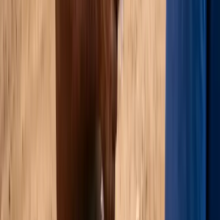
Aposentadoria maior que o salário atual é
possível
Erros no CNIS e falta de revisão contributiva fazem
segurados receberem menos do que teriam direito. Entenda
quando o benefício pode superar o último salário.
29 de julho de 2026
Aposentadoria
Reforma da Previdência pode elevar
idade para 67 anos em 2027
Estudos técnicos de dois institutos propõem aumento
gradual da idade mínima, mas nenhuma mudança está
aprovada ou em tramitação oficial no Congresso.