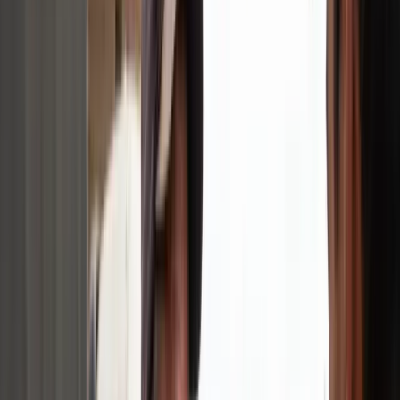
Aposentadoria
Aposentadoria
Com quantos anos aposentar no
Brasil? Descubra as regras
Redação
18 de fevereiro de 2025