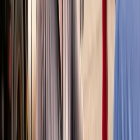
No caso da aposentadoria por tempo de contribuição,
você pode continuar trabalhando após alcançar o
número de pontos, mas o valor da sua aposentadoria
será baseado na média dos seus salários de
contribuição ao longo da vida.
Mudanças na aposentadoria
A
Reforma da Previdência
, que entrou em vigor em
2019, trouxe mudanças importantes nas regras de
aposentadoria, principalmente em relação à
idade
mínima
e aos
pontos necessários para o outro
método de aposentadoria
.