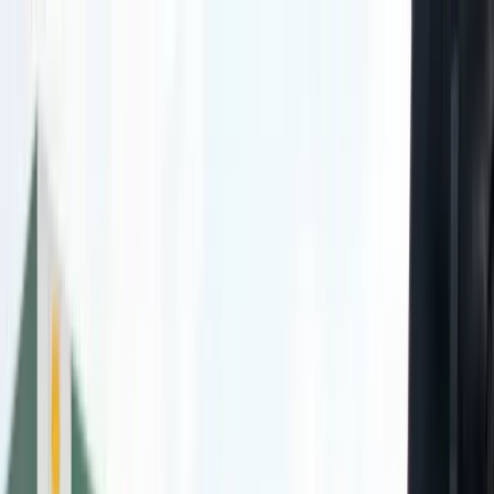
A-
A+
Aposentadoria
Seu Direito
Política
Negócios
Bem-estar
Lazer