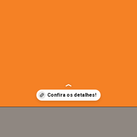
Opening
https://b50.com.br/beneficio-cessado-pelo-inss/