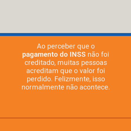
Ao perceber que o
pagamento do INSS
não foi
creditado, muitas pessoas
acreditam que o valor foi
perdido. Felizmente, isso
normalmente não acontece.