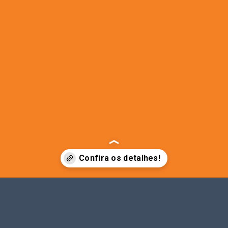
Opening
https://b50.com.br/beneficio-cessado-pelo-inss/