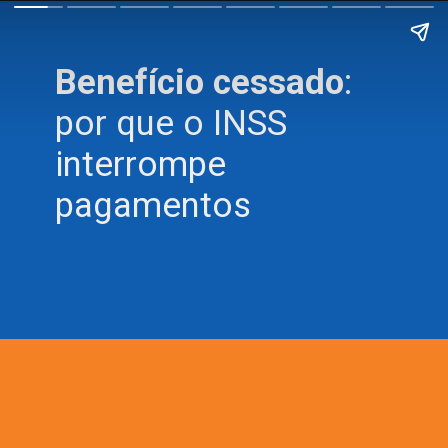
Benefício cessado
:
por que o INSS
interrompe
pagamentos