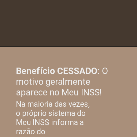
Benefício CESSADO:
O
motivo geralmente
aparece no Meu INSS!
Na maioria das vezes,
o próprio sistema do
Meu INSS informa a
razão do