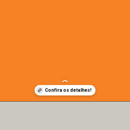
Opening
https://b50.com.br/beneficio-cessado-pelo-inss/